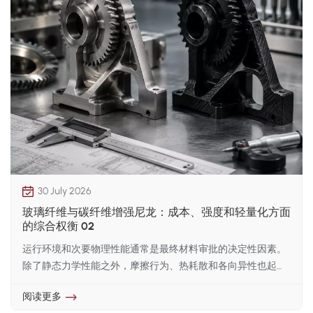
30 July 2026
玻璃纤维与碳纤维增强尼龙：成本、强度和轻量化方面
的综合权衡 02
运行环境和次要物理性能通常是最终材料审批的决定性因素。
除了静态力学性能之外，摩擦行为、热耗散和各向异性也起着
决定性作用。玻璃纤维具有磨蚀性和电绝缘性；在高速摩擦或
阅读更多
循环振动下，裸露的纤维会加速配合金属表面的磨损并产生静