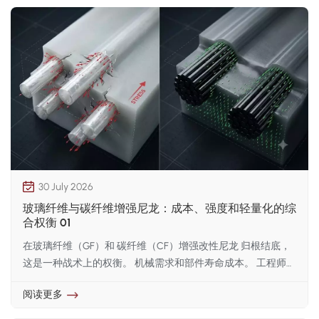
电荷。碳纤维则具有固有的润滑性、导电性和热耗散性。 碳纤
维增强尼龙 碳纤维在无润滑齿轮、动态轴承和防爆壳体等对静
压耗散和热传递要求较高的应用中表现出色。然而，与玻璃纤
维相比，碳纤维在注塑成型过程中表现出更明显的流动诱导取
向，导致其各向异性显著。若缺乏优化的浇注系统和翘曲分
析，不均匀收缩会引发内部应力集中和尺寸变形。评估成本需
要从每公斤原材料价格转向每个零件的总成本和系统级效率。
碳纤维改性尼龙复合材料的价格可能是同等碳纤维填充聚酰胺
材料的 4 到 8 倍。这种初始成本差异常常令采购团队望而却
步。然而，在汽车动力总成、机器人末端执行器、无人机机架
和高速纺织机械等领域，重量的减轻可以直接降低电机负载和
30 July 2026
能耗，同时提升动态响应速度。此外，用单次注塑成型的碳纤
玻璃纤维与碳纤维增强尼龙：成本、强度和轻量化的综
维改性尼龙复合材料替代机加工铝或压铸金属零件，可以显著
合权衡 01
提高机械性能。 CF尼龙 无需二次数控加工、去毛刺和表面处
理。考虑到运行能耗的降低和工艺流程的简化，碳纤维材料的
在玻璃纤维（GF）和 碳纤维（CF）增强改性尼龙 归根结底，
高昂前期成本通常会在生产周期内得到抵消。对于空间不受限
这是一种战术上的权衡。 机械需求和部件寿命成本。 工程师和
制且成本效益至关重要的大批量外壳、泵叶轮和电动工具外
采购专家之间经常存在摩擦： 在不超出单位成本限制的前提
壳，玻璃纤维增​​强尼龙仍然是务实的基准选择。
阅读更多
下，最大限度地保证机械完整性并实现目标轻量化。 作为聚酰
胺的主要增强材料，玻璃纤维（GF）和碳纤维（CF）展现出独