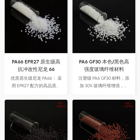
PA66 EPR27 原生级高
PA6 GF30 本色/黑色高
抗冲改性尼龙 66
强度玻璃纤维材料
优质原生级尼龙 PA66： 采
注塑级 PA6 GF30 材料，添
用 EPR27 配方的高品质未
加 30% 玻璃纤维增​​强，增
改性聚酰胺 66 (PA66) 树
强强度、刚度和抗冲击性。
脂，确保一致性和卓越性
有自然色和黑色可供选择，
能。 主要应用： 非常适合
适用于各种工业应用。非常
汽车零件、电子设备、电动
适合汽车零部件、电子设
工具和工业齿轮。 厂家直
备、电动工具和工业设备，
供： 可定制选项以满足特
确保在高压条件下保持一致
定的处理和性能要求。
的性能。厂家直供，可定制