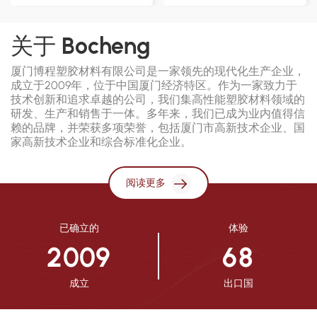
灵活性、抗冲击性和结构完
改性聚酰胺 6 (PA6) 树脂，
整性。 主要应用： 非常适
确保一致的性能和卓越的耐
合用于汽车部件、电子设
用性。 主要应用： 非常适
关于 Bocheng
备、户外设备以及处于极寒
合汽车零件、电子设备、电
厦门博程塑胶材料有限公司是一家领先的现代化生产企业，
环境下的工业部件。 厂家
动工具和工业部件。 厂家
成立于2009年，位于中国厦门经济特区。作为一家致力于
直供： 可定制的材料配
直供： 可定制以满足特定
技术创新和追求卓越的公司，我们集高性能塑胶材料领域的
方，以满足特定的性能和加
的处理和性能要求。
研发、生产和销售于一体。多年来，我们已成为业内值得信
工要求。
赖的品牌，并荣获多项荣誉，包括厦门市高新技术企业、国
家高新技术企业和综合标准化企业。
阅读更多
已确立的
体验
2
0
0
9
6
8
成立
出口国