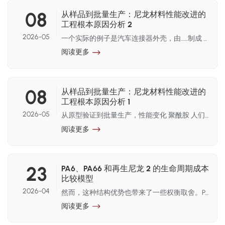
特的微观结构力学特性，从而决定最终的宏观性能。由于其高
08
从样品到批量生产：尼龙材料性能改进的
性价比和可靠的强度提升，玻璃纤维仍然是结构件的首选材
工程根本原因分析 2
料。相反，碳纤维具有极高的比强度、低密度以及独特的摩擦
2026-05
一个实际的例子是汽车连接器外壳，由……制成 PA66 GF30在缩放过程中，将模具温度从90°C降低到70°C虽然缩短了生产周期，但冲击强度降低了约15%，导致产品失效。恢复到原来的模具温度后，问题得以解决。 强调性能对工艺条件的依赖性。聚酰胺的结晶动力学与冷却速率直接相关，二者密切相关。冷却速度越快，刚度越高，但韧性越低。 保持这种平衡至关重要，但在高通量生产中却常常被破坏。数据证实了这些趋势：冲击强度可能随时间变化 20% 随着湿度波动，弯曲模量也会发生变化。 10-15% 模具温度的变化也会影响产品的可靠性。这些变化足以影响产品的可靠性。归根结底，性能优化并非在于选择更优质的材料，而在于控制加工系统。工程师应优先考虑干燥标准、模具温度范围和剪切极限，以确保产品的一致性。
学和静电性能，使其成为高端轻量化和精密应用不可或缺的材
阅读更多
料。选择合适的材料需要将力学参数与运行应力、环境条件和
总制造成本进行关联。从微观结构角度来看，GF 和 CF 通过不
同的机械界面改变尼龙基体。 玻璃纤维通过界面剪切应力传递
08
从样品到批量生产：尼龙材料性能改进的
增强拉伸模量和弯曲模量。标准的30%玻璃纤维增​​强PA66可将
工程根本原因分析 1
拉伸强度提高到160–180 MPa范围，同时显著改善抗蠕变性和
2026-05
从原型验证到批量生产，性能变化 聚酰胺 人们常常误以为这些现象是材料本身的不一致性，但实际上它们源于加工条件的变化。在受控的实验室环境中，注塑成型的样品是在稳定的干燥条件、低剪切力和优化的模具温度下生产的。然而，一旦放大到生产规模，水分含量、循环时间和剪切历史的变化就会显著改变材料的性能。聚酰胺对湿度高度敏感。湿度变化在0.08%到0.2%之间即可导致冲击强度显著下降和表面缺陷增加。在大规模生产中，物料搬运和环境湿度会在物料进入成型机之前就造成湿度波动。加工窗口的偏移是另一个关键因素。更高的注射速度和更短的循环周期会增加剪切速率，从而增强分子取向和各向异性。这一点在以下方面尤为明显： 玻璃纤维增​​强PA66其中，纤维排列会影响翘曲和尺寸稳定性。模具差异进一步加剧了尺寸缩放的复杂性。多腔模具会引入流动不平衡和温度梯度，从而影响结晶行为和收缩一致性。这些问题常常被误认为是材料差异而非工艺偏差造成的。
负载下的热变形温度。然而，玻璃纤维的密度（约2.54
阅读更多
g/cm³）会使复合材料的密度降低到约1.35–1.45 g/cm³，从而在
对重量要求较高的子组件中引入不必要的质量。相比之下， 碳
纤维 （纤维密度约为1.75–1.80 g/cm³）使最终复合材料更轻
（1.25–1.35 g/cm³）。至关重要的是，碳纤维具有优异的比模
23
PA6、PA66 和再生尼龙 2 的生命周期成本
量：30%碳纤维增强的PA66的拉伸强度通常超过220–250
比较模型
MPa，弯曲模量可达玻璃纤维替代品的1.5倍。这种优异的性能
2026-04
然而，这种结构优势也带来了一些权衡取舍。PA66需要更高的加工温度，并且在注塑成型过程中通常会消耗更多能量。在大规模生产环境中，这些差异会影响机器的能耗、冷却时间和模具循环周期。当比较变得更加复杂时 再生尼龙被引入材料选择过程中。 再生尼龙通常来源于工业废料或消费后废弃物。经过清洁、重组和稳定化处理后，该材料可以作为工程塑料原料重新进入生产循环。再生尼龙的主要优势之一是其碳足迹相比原生聚合物生产显著降低。此外，再生材料的价格有时受石油化工原料市场波动的影响较小。然而， 对产品稳定性和批次间一致性的担忧仍然需要仔细的工程验证。多个制造项目的经验表明，原材料价格本身很少能决定最终的经济效益。例如，在一个消费电器结构件项目中，PA6 最初看起来是最具成本效益的材料，因为它的原材料价格比其他材料低。 PA66。 然而，长期老化测试表明，当暴露在 90°C 左右的连续工作温度下时，该组件的尺寸稳定性逐渐丧失。为了弥补这一影响，工程师不得不增加部件设计的壁厚。这一改动增加了整体材料消耗，并需要对注塑模具结构进行调整。因此，最初的价格优势…… PA6 显著减少。在某些电动汽车零部件中也观察到了类似的情况。一些早期设计方案为了降低零部件的初始成本，选择了成本较低的尼龙材料。然而，在长期热循环测试中，多个部件出现了应力开裂或尺寸变形。虽然用耐高温性更高的聚酰胺材料替代尼龙会增加材料成本，但却能降低车辆运行过程中零部件发生故障的风险。这些例子说明了生命周期思维在工程材料选择中为何变得越来越重要。工程师不再仅仅关注原材料成本，而是评估产品整个生命周期中多种因素的综合影响。尼龙材料的简化生命周期成本模型通常包括原材料采购成本、加工能源消耗、生产效率、产品使用寿命以及使用结束时的潜在回收价值。 通过对这些参数进行综合分析，可以更容易地了解不同材料体系的实际经济性能。例如，在高温结构应用中，PA66 的原材料成本可能看起来更高。然而，如果该材料能显著提高产品耐久性并降低失效风险，则其整体生命周期成本可能低于 PA6。相比之下，PA6 在制造复杂几何形状的薄壁部件时往往展现出明显的优势。其优异的流动性允许降低注射压力并缩短填充时间，从而提高批量生产环境下的生产效率。再生尼龙为生命周期成本评估引入了一个不同的维度。它的主要价值在于减少碳排放和符合监管要求，而不仅仅是经济效益。随着碳足迹披露在欧洲供应链中日益普遍，汽车制造商也开始要求提供工程塑料中再生材料含量的证明文件。在这种情况下，再生尼龙不仅是成本方面的考虑因素，也是供应链中更广泛的可持续发展战略的一部分。展望未来，工程材料的选择将逐渐从简单的价格比较转向全面的生命周期评估。工程师在选择PA6、PA66和再生尼龙材料时，必须权衡机械性能、加工效率、长期可靠性和环境影响。能够提供可靠生命周期数据的材料供应商，包括 耐久性测试和碳足迹分析未来，它很可能在工程材料供应链中获得更强的地位。
使得结构壁厚可以减薄——通过降低材料密度和优化几何形
阅读更多
状，实现累积轻量化效果。