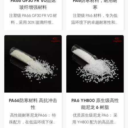
PA66 GF30 FR V0阻燃
PA6防寒材料，耐用耐
玻纤增强材料
寒
注塑级 PA66 GF30 FR V0 材
注塑级 PA6 材料，专为低
料，采用 30% 玻璃纤维增​​
温环境下的卓越耐寒性和耐
强 以增强强度和刚度。 阻
用性而设计。非常适合汽车
燃等级达到 UL94 V-0确保
零部件、户外设备和需要在
关键应用中的高水平防火安
极寒环境下提供可靠性能的
全。 适用于汽车零部件、
工业应用。厂家直接供应可
电子设备和工业设备，在极
定制配方，满足特定的应用
端条件下提供可靠的性能。
需求。
厂家直供，可定制配方 满
足各种行业需求。
PA66防寒材料 高抗冲击
PA6 YH800 原生级高性
性
能尼龙 6 树脂
高性能耐寒尼龙PA66： 特
优质原生级尼龙 PA6： 采
殊配方，在低温环境下保持
用 YH800 配方的高品质未