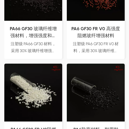
配方，满足各种应用需求。
PA66 GF30 玻璃纤维增​​
PA6 GF30 FR V0 高强度
强材料，增强强度和耐
阻燃玻纤增强材料
用性
注塑级 PA66 GF30 材料，
注塑级 PA6 GF30 FR V0 材
采用 30% 玻璃纤维增​​强，
料，采用 30% 玻璃纤维增​​
提高拉伸强度、刚度和抗冲
强，具有出色的强度和刚
击性。非常适合汽车零部
度。符合 UL94 V-0 认证的
件、电子设备、电动工具和
阻燃剂，为安全关键应用提
工业设备，确保在苛刻的环
供出色的耐火性。非常适合
境下实现卓越的性能。厂家
汽车零部件、电子设备和工
直接供应，提供可定制选
业设备，确保在高温下可靠
项，满足不同的应用需求。
的性能。厂家直接供应，可
定制配方，满足不同的应用
需求。