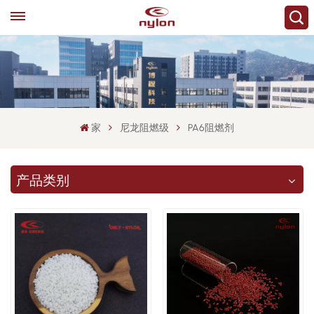
家
尼龙阻燃级
PA6阻燃剂
产品类别