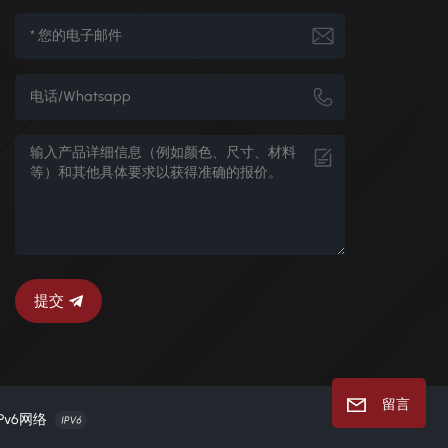
提交
留言
Pv6网络