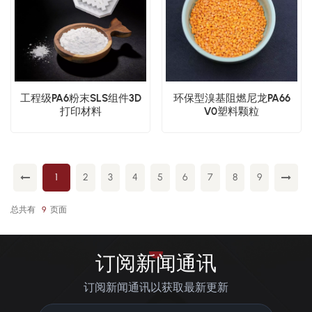
工程级PA6粉末SLS组件3D
环保型溴基阻燃尼龙PA66
打印材料
V0塑料颗粒
1
2
3
4
5
6
7
8
9
总共有
9
页面
订阅新闻通讯
订阅新闻通讯以获取最新更新