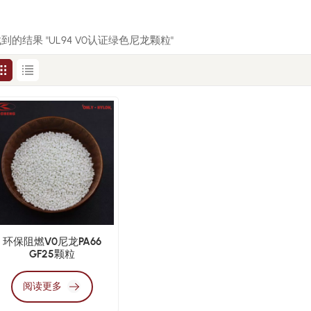
 找到的结果 "UL94 V0认证绿色尼龙颗粒"
环保阻燃V0尼龙PA66
GF25颗粒
阅读更多