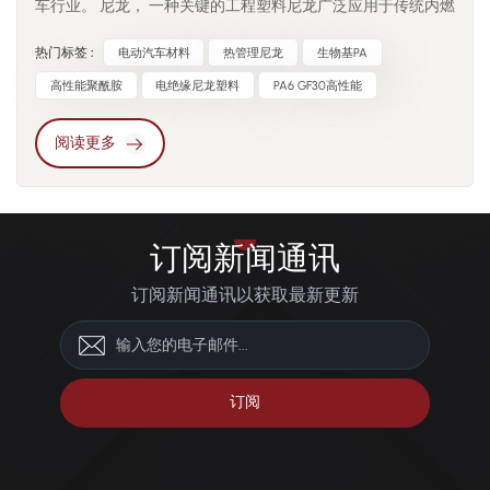
车行业。 尼龙， 一种关键的工程塑料尼龙广泛应用于传统内燃
机汽车的发动机舱部件、电连接器和结构支架等零部件。然
热门标签 :
电动汽车材料
热管理尼龙
生物基PA
而，电动汽车的广泛普及对材料的性能提出了更严格、更多样
化的要求，也为改性尼龙解决方案带来了新的挑战和机遇。 电
高性能聚酰胺
电绝缘尼龙塑料
PA6 GF30高性能
动汽车最显著的区别之一在于其结构 电力系统与内燃机相比，
电动传动系统产生的热量更加集中，并且工作电压更高，因此
阅读更多
要求材料既具有高耐热性，又具有优异的电绝缘性。 尼龙66,
聚酰胺6T以及芳香族尼龙，例如 PA10T和PA9T 由于其热变形
温度高、吸湿性低、介电强度高，广泛应用于电池模块外壳、
动力控制单元和热管理管道。 此外，汽车轻量化的趋势推动了
订阅新闻通讯
对高强度、低密度金属部件替代品的需求。玻璃纤维或矿物增
订阅新闻通讯以获取最新更新
强尼龙在减重、尺寸稳定性和抗冲击性之间实现了良好的平
衡，使其成为高压连接器、电机端盖和暖通空调 (HVAC) 部件
的理想选择。碳纤维增强尼龙也被用于底盘支架和座椅结构等
承重部件，有助于在减轻质量的同时提高机械性能。 电动汽车
制造商也更加重视可持续性。为了遵守环境法规和碳中和承
诺，原始设备制造商正在增加再生材料和生物基材料的使用。
性能经过验证的再生PA66已被纳入多家汽车制造商的供应链。
生物基尼龙 PA410 和 PA1010 等材料以其优异的热稳定性和低碳