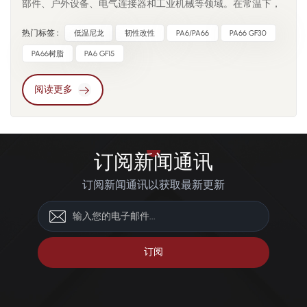
部件、户外设备、电气连接器和工业机械等领域。在常温下，
PA6 和 PA66 保持稳定的韧性，但在零度以下的环境中，其性
热门标签 :
低温尼龙
韧性改性
PA6/PA66
PA66 GF30
能会显著下降。当温度降至 -20°C 或更低时，分子运动性急剧
降低，导致脆性增加、冲击强度降低和尺寸稳定性下降。因
PA66树脂
PA6 GF15
此，用于长期户外暴露或寒冷气候环境的部件需要采用特殊改
性的尼龙材料以确保可靠性。韧性的损失源于玻璃化转变温度
阅读更多
附近的分子冻结效应。随着温度下降，链段运动受限，材料由
韧性转变为脆性。冲击载荷无法再通过塑性变形耗散，导致裂
纹快速扩展。如果部件包含薄肋、尖角、卡扣配合或孔洞，这
些几何形状会加剧应力集中，加速脆性断裂。对于无人机、雪
订阅新闻通讯
地工具、寒冷气候汽车零部件和极地监测设备等，其后果十分
订阅新闻通讯以获取最新更新
严重。低温韧性增强通常涉及橡胶增韧、嵌段共聚物结构、纳
米填料改性和分子链端调整。 POE、EPDM-g-MA 和 ABS-g-
MA 等橡胶增韧体系将微小的橡胶畴分散在尼龙基体中。冲击
过程中，这些橡胶畴会引发剪切带形成和局部屈服，从而有助
于耗散能量。这种方法必须平衡刚度、流动性和热稳定性，以
避免过度软化。嵌段共聚物提供了一种更本质的改性途径。 通
过将柔性链段引入聚合物主链，尼龙即使在低温下也能保持链
段的运动性。这种方法最大限度地减少了相分离，并保持了结