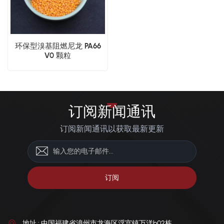
环保型溴基阻燃尼龙 PA66
V0 颗粒
订阅新闻通讯
订阅新闻通讯以获取最新更新
地址 : 中国福建省漳州市龙海区浮宫镇万洋b02栋